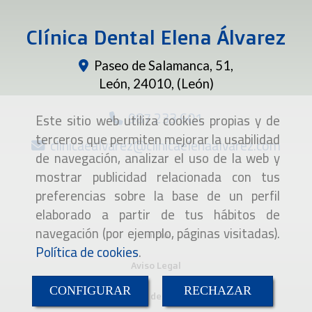
Clínica Dental Elena Álvarez
Paseo de Salamanca, 51,
León
,
24010
,
(León)
987 233 601
Este sitio web utiliza cookies propias y de
terceros que permiten mejorar la usabilidad
clinicaealvarez
clinicaelenaalvarez.com
de navegación, analizar el uso de la web y
mostrar publicidad relacionada con tus
preferencias sobre la base de un perfil
elaborado a partir de tus hábitos de
navegación (por ejemplo, páginas visitadas).
Inicio
Política de cookies
.
Aviso Legal
CONFIGURAR
RECHAZAR
Política de cookies